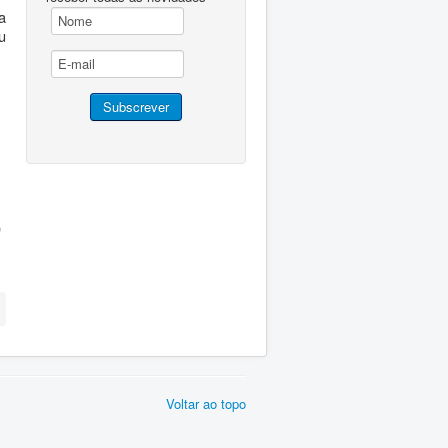
a
u
)
Voltar ao topo